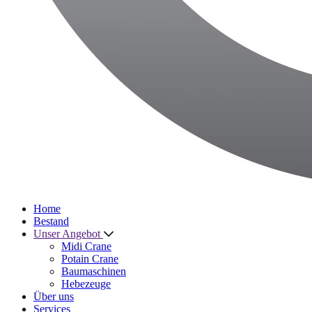
Home
Bestand
Unser Angebot
Midi Crane
Potain Crane
Baumaschinen
Hebezeuge
Über uns
Services