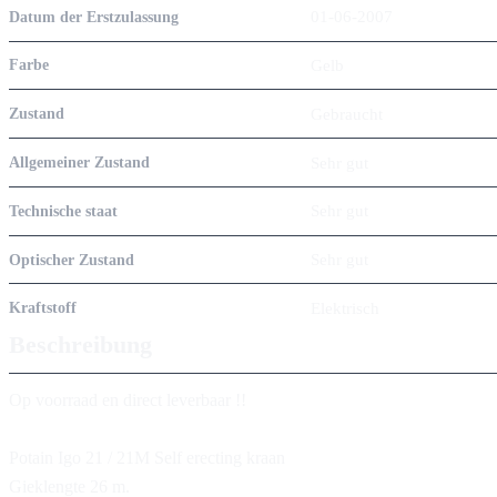
01-06-2007
Datum der Erstzulassung
Gelb
Farbe
Gebraucht
Zustand
Sehr gut
Allgemeiner Zustand
Sehr gut
Technische staat
Sehr gut
Optischer Zustand
Elektrisch
Kraftstoff
Beschreibung
Op voorraad en direct leverbaar !!
Potain Igo 21 / 21M Self erecting kraan
Gieklengte 26 m.