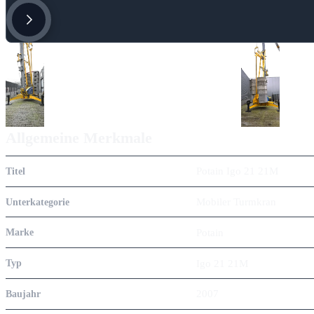
Allgemeine Merkmale
Potain Igo 21 21M
Titel
Mobiler Turmkran
Unterkategorie
Potain
Marke
Igo 21 21M
Typ
2007
Baujahr