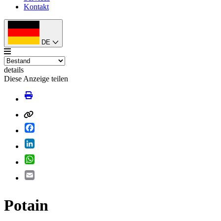
Kontakt
DE
details
Diese Anzeige teilen
Facebook
LinkedIn
WhatsApp
Email
Potain