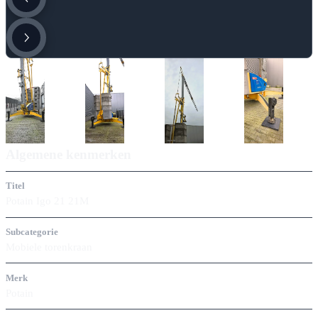
Algemene kenmerken
Titel
Potain Igo 21 21M
Subcategorie
Mobiele torenkraan
Merk
Potain