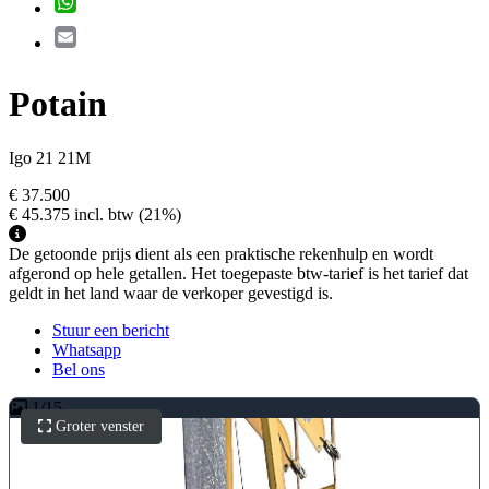
Email
Potain
Igo 21 21M
€ 37.500
€ 45.375
incl. btw
(21%)
De getoonde prijs dient als een praktische rekenhulp en wordt
afgerond op hele getallen. Het toegepaste btw-tarief is het tarief dat
geldt in het land waar de verkoper gevestigd is.
Stuur een bericht
Whatsapp
Bel ons
1
/
15
Groter venster