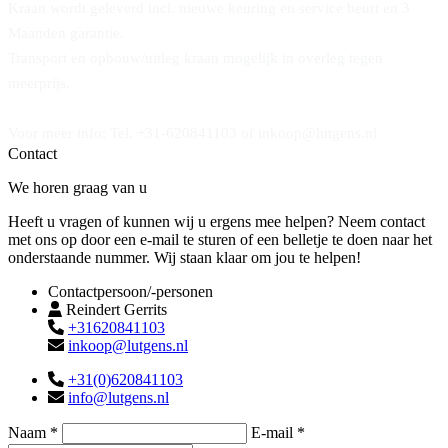
Kraan wordt geleverd incl. nieuwe keuring en service beurt en 3
Maanden garantie.
Transport en opbouw/uitleg kraan mogelijk in overleg tegen
meerprijs.
Voor meer info: Tel. +31-620841103 of inkoop@lutgens.nl
Contact
We horen graag van u
Heeft u vragen of kunnen wij u ergens mee helpen? Neem contact
met ons op door een e-mail te sturen of een belletje te doen naar het
onderstaande nummer. Wij staan klaar om jou te helpen!
Contactpersoon/-personen
Reindert Gerrits
+31620841103
inkoop@lutgens.nl
+31(0)620841103
info@lutgens.nl
Naam *
E-mail *