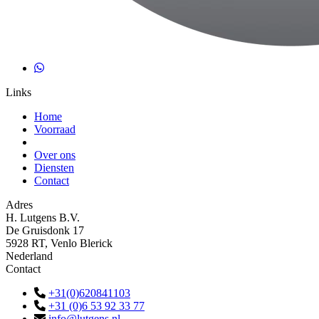
Links
Home
Voorraad
Over ons
Diensten
Contact
Adres
H. Lutgens B.V.
De Gruisdonk 17
5928 RT, Venlo Blerick
Nederland
Contact
+31(0)620841103
+31 (0)6 53 92 33 77
info@lutgens.nl