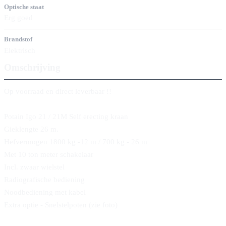
Optische staat
Erg goed
Brandstof
Elektrisch
Omschrijving
Op voorraad en direct leverbaar !!
Potain Igo 21 / 21M Self erecting kraan
Gieklengte 26 m.
Hefvermogen 1800 kg -12 m / 700 kg - 26 m
Met 10 ton meter schakelaar
Incl. zwaar wielstel
Radiografische bediening
Noodbediening met kabel
Extra optie - Snelstelpoten (zie foto)