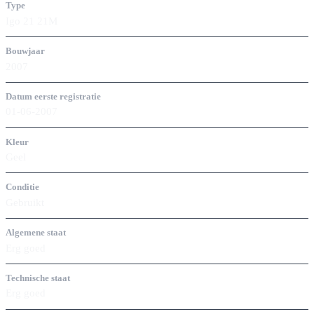
Type
Igo 21 21M
Bouwjaar
2007
Datum eerste registratie
01-06-2007
Kleur
Geel
Conditie
Gebruikt
Algemene staat
Erg goed
Technische staat
Erg goed